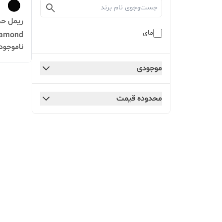
مای
Diamond مدل ious
ناموجود
موجودی
محدوده قیمت