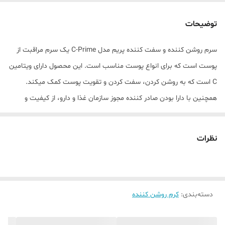
نوع عصاره
چای سبز، پرتقال، روغن آرگان ،گل رز، گریپ
فروت
توضیحات
مشخصات ویژه
دارای ویتامین
سرم روشن کننده و سفت کننده پریم مدل C-Prime یک سرم مراقبت از
پوست است که برای انواع پوست مناسب است. این محصول دارای ویتامین
سازگار با پوست‌های
انواع پوست
C است که به روشن کردن، سفت کردن و تقویت پوست کمک میکند.
جنس محفظه
شیشه
همچنین با دارا بودن صادر کننده مجوز سازمان غذا و دارو، از کیفیت و
ایمنی خود اطمینان می‌دهد. علاوه بر این با حجم 30 میلی لیتر و جنس
نوع محفظه
پمپی
محفظه شیشه، قابل حمل و استفاده است. نوع محفظه این سرم پمپی
نظرات
صادر کننده مجوز
سازمان غذا و دارو
است که باعث میشود مصرف آن راحت‌تر باشد. نحوه استفاده از این سرم
بسیار ساده است. فقط کافی است مقدار کافی از سرم را روی پوست تمیز
ویژگی‌ها
روشن کننده , از بین برنده تیرگی و لکه
خود بمالید و به آرامی ماساژ دهید. سرم روشن کننده و سفت کننده پریم
ویتامین‌های موجود
C
دسته‌بندی
:
کرم روشن کننده
مدل C-Prime یک انتخاب عالی برای کسانی است که به دنبال یک سرم با
سایر توضیحات
حاوی : • عصاره کاکادو • عصاره مرکبات (گریپ
کارایی بالا، زیبا و قابل اعتماد هستند.
فروت و پرتقال) • عصاره چای سبز • عصاره رز