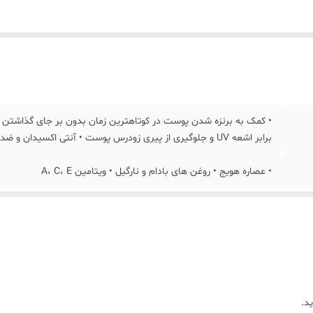
• کمک به برنزه شدن پوست در کوتاهترین زمان بدون بر جای گذاشت
برابر اشعه UV و جلوگیری از پیری زودرس پوست • آنتی اکسیدان و ضدالتهاب پوست • مناسب صورت و بدن • 250 میلی لیتر
• عصاره هویج • روغن های بادام و نارگیل • ویتامین A، C، E
د.