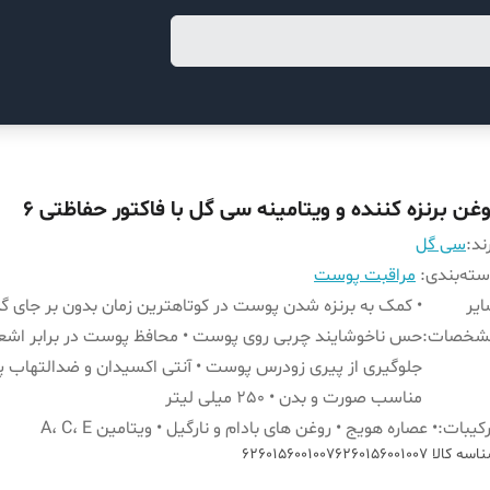
وغن برنزه کننده و ویتامینه سی گل با فاکتور حفاظتی 6
ند:
سی گل
ته‌بندی
:
مراقبت پوست
یر
• کمک به برنزه شدن پوست در کوتاهترین زمان بدون بر جای 
شخصات
:
جلوگیری از پیری زودرس پوست • آنتی اکسیدان و ضدالتهاب 
مناسب صورت و بدن • 250 میلی لیتر
کیبات
:
• عصاره هویج • روغن های بادام و نارگیل • ویتامین A، C، E
اسه کالا
62601560010076260156001007