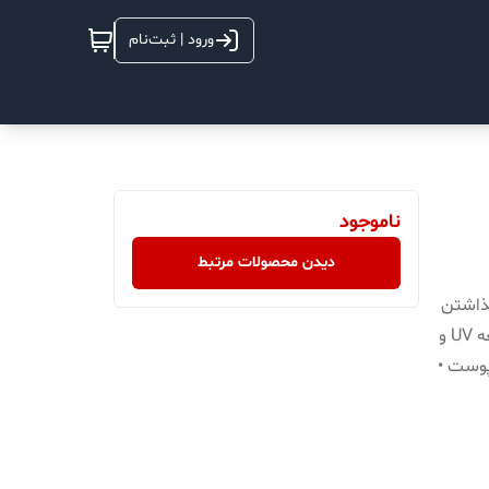
ورود | ثبت‌نام
ناموجود
دیدن محصولات مرتبط
گذاشتن
حس ناخوشایند چربی روی پوست • محافظ پوست در برابر اشعه UV و
پوست •