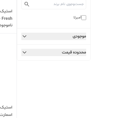
استیک ض
آمبرلا
Energy + Fresh
ناموجود
موجودی
محدوده قیمت
استیک ض
اسمارت من ح