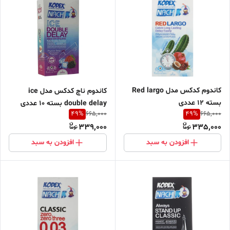
کاندوم کدکس مدل Red largo
کاندوم ناچ کدکس مدل ice
بسته 12 عددی
double delay بسته 10 عددی
49
%
49
%
665,000
665,000
339,000
335,000
افزودن به سبد
افزودن به سبد