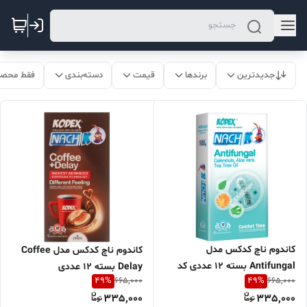
جدیدترین
برندها
قیمت
دسته‌بندی
فقط محصو
کاندوم ناچ کدکس مدل
کاندوم ناچ کدکس مدل Coffee
Antifungal بسته 12 عددی کد
Delay بسته 12 عددی
49
%
49
%
665,000
665,000
9000
335,000
335,000